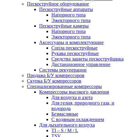
Пескоструйное оборудование
Пескоструйные аппараты
Напорного типа
Эжекторного типа
Пескоструйные камеры
Напорного типа
Эжекторного типа
Аксессуары и комплектующие
Сопла пескоструйные
Рукава пескоструйные
Средства защиты пескоструйщика
Дистанционное управление
Системы рекуперации
Продажа Б/У компрессоров
Скупка Б/У компрессоров
Специализированные компрессоры
Компрессоры высокого давления
Для воздуха и азота
Для гелия, природного газа, и
водорода
Безмасляные
С водяным охлаждением
Для дыхательного воздуха
TI – S / M / L
TSV