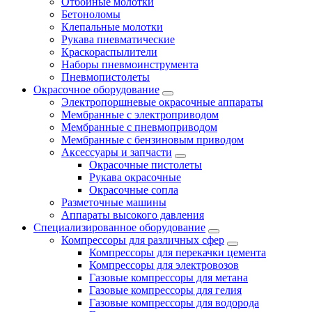
Отбойные молотки
Бетоноломы
Клепальные молотки
Рукава пневматические
Краскораспылители
Наборы пневмоинструмента
Пневмопистолеты
Окрасочное оборудование
Электропоршневые окрасочные аппараты
Мембранные с электроприводом
Мембранные с пневмоприводом
Мембранные с бензиновым приводом
Аксессуары и запчасти
Окрасочные пистолеты
Рукава окрасочные
Окрасочные сопла
Разметочные машины
Аппараты высокого давления
Специализированное оборудование
Компрессоры для различных сфер
Компрессоры для перекачки цемента
Компрессоры для электровозов
Газовые компрессоры для метана
Газовые компрессоры для гелия
Газовые компрессоры для водорода