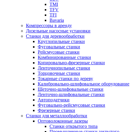
TMI
TFV
TFI
Bavaria
Компрессоры в аренду
Дизельные насосные установки
Станки для деревообработки
Круглопильные станки
Фуговальные станки
Рейсмусовые станки
Комбинированные станки
Копировально-фрезерные станки
Ленточнопильные станки
Торцовочные станки
Токарные станки по дереву
Калибровально-шлифовальное оборудование
Щеточно-шлифовальные станки
Ленточно-шлифовальные станки
Автоподатчики
Фуговально-рейсмусовые станки
Фрезерные станки
Станки для металлообработки
Оптоволоконные лазеры
Станки открытого типа
Промышленные станки закрытого