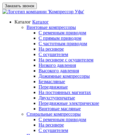
Заказать звонок
Каталог
Каталог
Винтовые компрессоры
С ременным приводом
С прямым приводом
С частотным приводом
На ресивере
С осушителем
На ресивере с осушителем
Низкого давления
Высокого давления
Дожимные компрессоры
Безмасляные
Передвижные
На постоянных магнитах
Двухступенчатые
Передвижные электрические
Винтовые масляные
Спиральные компрессоры
С ременным приводом
На ресивере
С осушителем