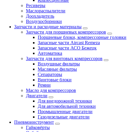
Коалесцентные
Ресиверы
Маслораспылители
Доохладитель
Воздухосборники
Запчасти и расходные материалы
Запчасти для поршневых компрессоров
Поршневые блоки, компрессорные головки
Запасные части Aircast Remeza
Запасные части АСО Бежецк
Автоматика
Запчасти для винтовых компрессоров
Воздушные фильтры
Масляные фильтры
Сепараторы
Винтовые блоки
Ремни
Масло для компрессоров
Двигатели
Для внедорожной техники
Для автомобильной техники
Промышленные двигатели
Газодизельные двигатели
Пневмоинструмент
Гайковёрты