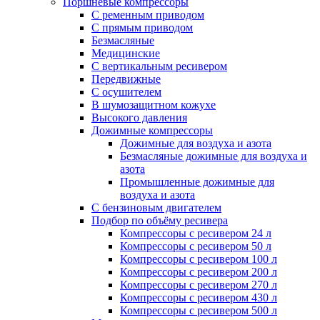
Поршневые компрессоры
С ременным приводом
С прямым приводом
Безмасляные
Медицинские
С вертикальным ресивером
Передвижные
С осушителем
В шумозащитном кожухе
Высокого давления
Дожимные компрессоры
Дожимные для воздуха и азота
Безмасляные дожимные для воздуха и
азота
Промышленные дожимные для
воздуха и азота
С бензиновым двигателем
Подбор по объёму ресивера
Компрессоры с ресивером 24 л
Компрессоры с ресивером 50 л
Компрессоры с ресивером 100 л
Компрессоры с ресивером 200 л
Компрессоры с ресивером 270 л
Компрессоры с ресивером 430 л
Компрессоры с ресивером 500 л