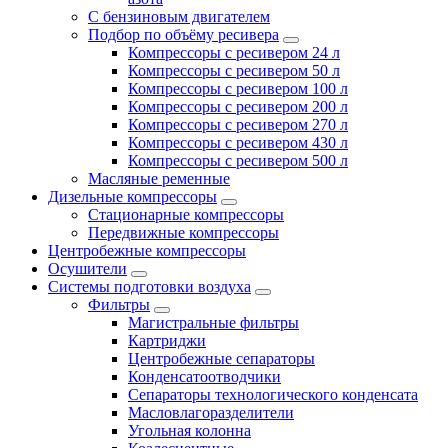
С бензиновым двигателем
Подбор по объёму ресивера
Компрессоры с ресивером 24 л
Компрессоры с ресивером 50 л
Компрессоры с ресивером 100 л
Компрессоры с ресивером 200 л
Компрессоры с ресивером 270 л
Компрессоры с ресивером 430 л
Компрессоры с ресивером 500 л
Масляные ременные
Дизельные компрессоры
Стационарные компрессоры
Передвижные компрессоры
Центробежные компрессоры
Осушители
Системы подготовки воздуха
Фильтры
Магистральные фильтры
Картриджи
Центробежные сепараторы
Конденсатоотводчики
Сепараторы технологического конденсата
Масловлагоразделители
Угольная колонна