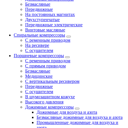
Безмасляные
Передвижные
На постоянных магнитах
Двухступенчатые
Передвижные электрические
Винтовые масляные
Спиральные компрессоры
С ременным приводом
На ресивере
С осушителем
Поршневые компрессоры
С ременным приводом
С прямым приводом
Безмасляные
Медицинские
С вертикальным ресивером
Передвижные
С осушителем
В шумозащитном кожухе
Высокого давления
Дожимные компрессоры
Дожимные для воздуха и азота
Безмасляные дожимные для воздуха и азота
Промышленные дожимные для воздуха и
азота