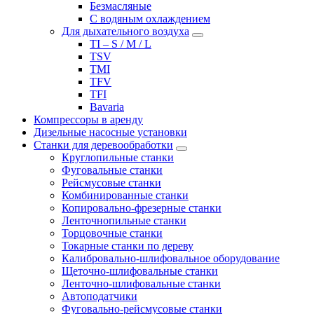
Безмасляные
С водяным охлаждением
Для дыхательного воздуха
TI – S / M / L
TSV
TMI
TFV
TFI
Bavaria
Компрессоры в аренду
Дизельные насосные установки
Станки для деревообработки
Круглопильные станки
Фуговальные станки
Рейсмусовые станки
Комбинированные станки
Копировально-фрезерные станки
Ленточнопильные станки
Торцовочные станки
Токарные станки по дереву
Калибровально-шлифовальное оборудование
Щеточно-шлифовальные станки
Ленточно-шлифовальные станки
Автоподатчики
Фуговально-рейсмусовые станки