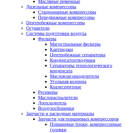
Масляные ременные
Дизельные компрессоры
Стационарные компрессоры
Передвижные компрессоры
Центробежные компрессоры
Осушители
Системы подготовки воздуха
Фильтры
Магистральные фильтры
Картриджи
Центробежные сепараторы
Конденсатоотводчики
Сепараторы технологического
конденсата
Масловлагоразделители
Угольная колонна
Коалесцентные
Ресиверы
Маслораспылители
Доохладитель
Воздухосборники
Запчасти и расходные материалы
Запчасти для поршневых компрессоров
Поршневые блоки, компрессорные
головки