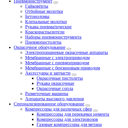
Пневмоинструмент
Гайковёрты
Отбойные молотки
Бетоноломы
Клепальные молотки
Рукава пневматические
Краскораспылители
Наборы пневмоинструмента
Пневмопистолеты
Окрасочное оборудование
Электропоршневые окрасочные аппараты
Мембранные с электроприводом
Мембранные с пневмоприводом
Мембранные с бензиновым приводом
Аксессуары и запчасти
Окрасочные пистолеты
Рукава окрасочные
Окрасочные сопла
Разметочные машины
Аппараты высокого давления
Специализированное оборудование
Компрессоры для различных сфер
Компрессоры для перекачки цемента
Компрессоры для электровозов
Газовые компрессоры для метана