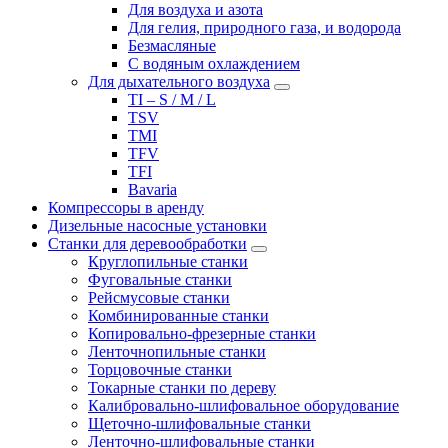
Для воздуха и азота
Для гелия, природного газа, и водорода
Безмасляные
С водяным охлаждением
Для дыхательного воздуха
TI – S / M / L
TSV
TMI
TFV
TFI
Bavaria
Компрессоры в аренду
Дизельные насосные установки
Станки для деревообработки
Круглопильные станки
Фуговальные станки
Рейсмусовые станки
Комбинированные станки
Копировально-фрезерные станки
Ленточнопильные станки
Торцовочные станки
Токарные станки по дереву
Калибровально-шлифовальное оборудование
Щеточно-шлифовальные станки
Ленточно-шлифовальные станки