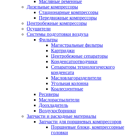
Масляные ременные
Дизельные компрессоры
Стационарные компрессоры
Передвижные компрессоры
Центробежные компрессоры
Осушители
Системы подготовки воздуха
Фильтры
Магистральные фильтры
Картриджи
Центробежные сепараторы
Конденсатоотводчики
Сепараторы технологического
конденсата
Масловлагоразделители
Угольная колонна
Коалесцентные
Ресиверы
Маслораспылители
Доохладитель
Воздухосборники
Запчасти и расходные материалы
Запчасти для поршневых компрессоров
Поршневые блоки, компрессорные
головки