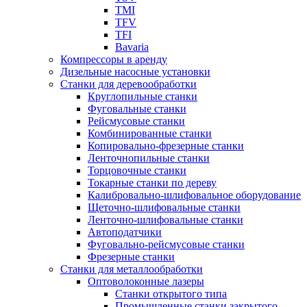
TMI
TFV
TFI
Bavaria
Компрессоры в аренду
Дизельные насосные установки
Станки для деревообработки
Круглопильные станки
Фуговальные станки
Рейсмусовые станки
Комбинированные станки
Копировально-фрезерные станки
Ленточнопильные станки
Торцовочные станки
Токарные станки по дереву
Калибровально-шлифовальное оборудование
Щеточно-шлифовальные станки
Ленточно-шлифовальные станки
Автоподатчики
Фуговально-рейсмусовые станки
Фрезерные станки
Станки для металлообработки
Оптоволоконные лазеры
Станки открытого типа
Промышленные станки закрытого