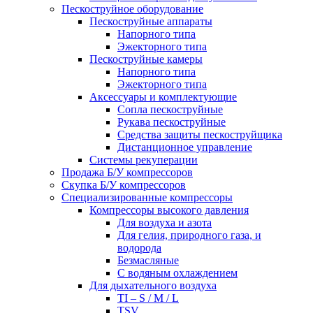
Пескоструйное оборудование
Пескоструйные аппараты
Напорного типа
Эжекторного типа
Пескоструйные камеры
Напорного типа
Эжекторного типа
Аксессуары и комплектующие
Сопла пескоструйные
Рукава пескоструйные
Средства защиты пескоструйщика
Дистанционное управление
Системы рекуперации
Продажа Б/У компрессоров
Скупка Б/У компрессоров
Специализированные компрессоры
Компрессоры высокого давления
Для воздуха и азота
Для гелия, природного газа, и
водорода
Безмасляные
С водяным охлаждением
Для дыхательного воздуха
TI – S / M / L
TSV