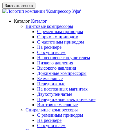
Заказать звонок
Каталог
Каталог
Винтовые компрессоры
С ременным приводом
С прямым приводом
С частотным приводом
На ресивере
С осушителем
На ресивере с осушителем
Низкого давления
Высокого давления
Дожимные компрессоры
Безмасляные
Передвижные
На постоянных магнитах
Двухступенчатые
Передвижные электрические
Винтовые масляные
Спиральные компрессоры
С ременным приводом
На ресивере
С осушителем