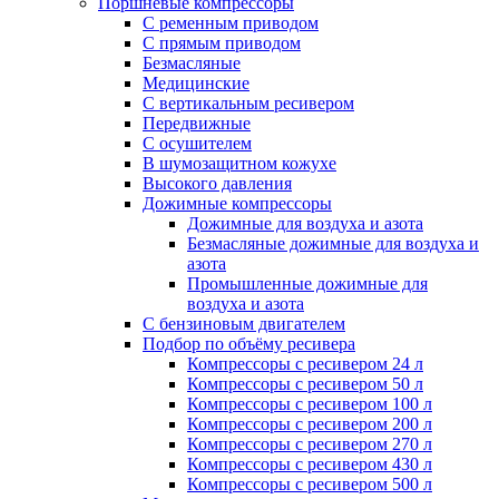
Поршневые компрессоры
С ременным приводом
С прямым приводом
Безмасляные
Медицинские
С вертикальным ресивером
Передвижные
С осушителем
В шумозащитном кожухе
Высокого давления
Дожимные компрессоры
Дожимные для воздуха и азота
Безмасляные дожимные для воздуха и
азота
Промышленные дожимные для
воздуха и азота
С бензиновым двигателем
Подбор по объёму ресивера
Компрессоры с ресивером 24 л
Компрессоры с ресивером 50 л
Компрессоры с ресивером 100 л
Компрессоры с ресивером 200 л
Компрессоры с ресивером 270 л
Компрессоры с ресивером 430 л
Компрессоры с ресивером 500 л