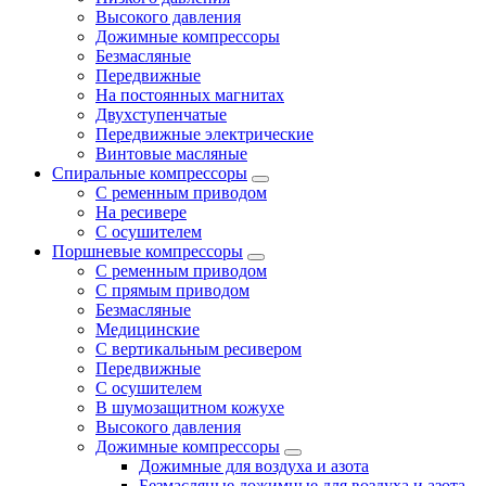
Высокого давления
Дожимные компрессоры
Безмасляные
Передвижные
На постоянных магнитах
Двухступенчатые
Передвижные электрические
Винтовые масляные
Спиральные компрессоры
С ременным приводом
На ресивере
С осушителем
Поршневые компрессоры
С ременным приводом
С прямым приводом
Безмасляные
Медицинские
С вертикальным ресивером
Передвижные
С осушителем
В шумозащитном кожухе
Высокого давления
Дожимные компрессоры
Дожимные для воздуха и азота
Безмасляные дожимные для воздуха и азота